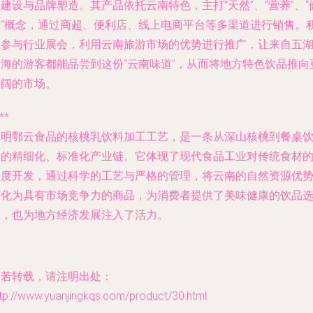
建设与品牌塑造。其产品依托云南特色，主打“天然”、“营养”、“
康”概念，通过商超、便利店、线上电商平台等多渠道进行销售。
极参与行业展会，利用云南旅游市场的优势进行推广，让来自五
四海的游客都能品尝到这份“云南味道”，从而将地方特色饮品推向
广阔的市场。
**
昆明鄂云食品的核桃乳饮料加工工艺，是一条从深山核桃到餐桌
品的精细化、标准化产业链。它体现了现代食品工业对传统食材
深度开发，通过科学的工艺与严格的管理，将云南的自然资源优
转化为具有市场竞争力的商品，为消费者提供了美味健康的饮品
择，也为地方经济发展注入了活力。
如若转载，请注明出处：
tp://www.yuanjingkqs.com/product/30.html