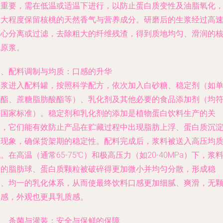
关重要，需在低温或适温下进行，以防止蛋白质变性及油脂氧化
最大程度保留核桃的天然香气与营养成分。研磨后的生浆经过高
离心分离或过滤，去除粗大的纤维残渣，得到质地均匀、滑润的
桃原浆。
三、配料调制与均质：口感的升华
原浆进入配料罐，按照科学配方，依次加入白砂糖、稳定剂（如
甘酯、蔗糖脂肪酸酯等）、乳化剂及其他必要的食品添加剂（均
合国家标准）。稳定剂和乳化剂的添加是植物蛋白饮料生产的关
键，它们能有效防止产品在贮藏过程中出现脂肪上浮、蛋白质沉
等现象，确保货架期的稳定性。配料完成后，浆料被送入高压均
。在高温（通常65-75℃）和极高压力（如20-40MPa）下，浆
中的脂肪球、蛋白质颗粒被破碎得更加微小并均匀分散，形成稳
定、均一的乳化体系，从而使最终饮料口感更加细腻、爽滑，无
粒感，外观也更具乳质感。
四、杀菌与灌装：安全与保鲜的保障