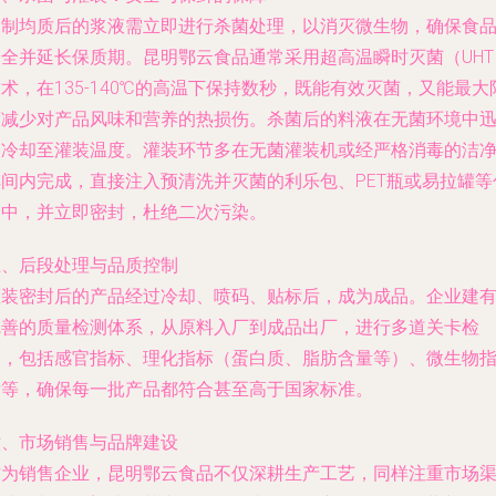
调制均质后的浆液需立即进行杀菌处理，以消灭微生物，确保食
安全并延长保质期。昆明鄂云食品通常采用超高温瞬时灭菌（UHT
术，在135-140℃的高温下保持数秒，既能有效灭菌，又能最大
度减少对产品风味和营养的热损伤。杀菌后的料液在无菌环境中
速冷却至灌装温度。灌装环节多在无菌灌装机或经严格消毒的洁
车间内完成，直接注入预清洗并灭菌的利乐包、PET瓶或易拉罐等
装中，并立即密封，杜绝二次污染。
五、后段处理与品质控制
灌装密封后的产品经过冷却、喷码、贴标后，成为成品。企业建
完善的质量检测体系，从原料入厂到成品出厂，进行多道关卡检
验，包括感官指标、理化指标（蛋白质、脂肪含量等）、微生物
标等，确保每一批产品都符合甚至高于国家标准。
六、市场销售与品牌建设
作为销售企业，昆明鄂云食品不仅深耕生产工艺，同样注重市场