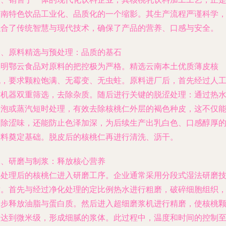
云南特色饮品工业化、品质化的一个缩影。其生产流程严谨科学
融合了传统智慧与现代技术，确保了产品的营养、口感与安全。
一、原料精选与预处理：品质的基石
昆明鄂云食品对原料的把控极为严格。精选云南本土优质薄皮核
桃，要求颗粒饱满、无霉变、无虫蛀。原料进厂后，首先经过人
与机器双重筛选，去除杂质。随后进行关键的脱涩处理：通过热
浸泡或蒸汽短时处理，有效去除核桃仁外层的褐色种皮，这不仅
消除涩味，还能防止色泽加深，为后续生产出乳白色、口感醇厚
饮料奠定基础。脱皮后的核桃仁再进行清洗、沥干。
二、研磨与制浆：释放核心营养
预处理后的核桃仁进入研磨工序。企业通常采用分段式湿法研磨
术。首先与经过净化处理的定比例热水进行粗磨，破碎细胞组织
初步释放油脂与蛋白质。然后进入超细磨浆机进行精磨，使核桃
粒达到微米级，形成细腻的浆体。此过程中，温度和时间的控制