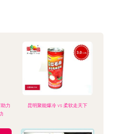
何助力
昆明聚能爆冷 vs 柔软走天下
功