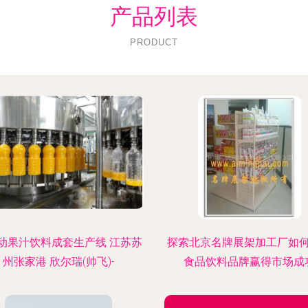
产品列表
PRODUCT
动果汁饮料成套生产线 江苏苏
探索北京名牌展架加工厂如
州张家港 欣尔瑞(帅飞)-
食品饮料品牌赢得市场成