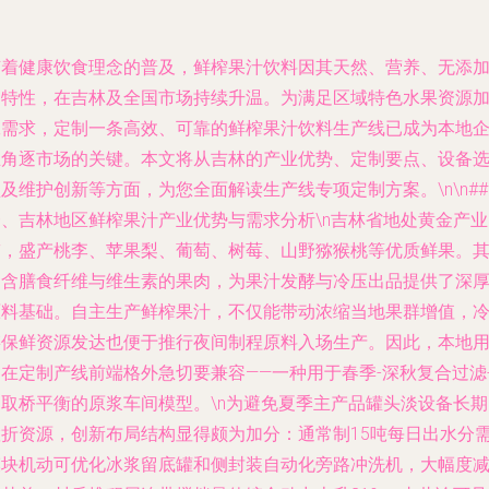
随着健康饮食理念的普及，鲜榨果汁饮料因其天然、营养、无添
的特性，在吉林及全国市场持续升温。为满足区域特色水果资源
工需求，定制一条高效、可靠的鲜榨果汁饮料生产线已成为本地
业角逐市场的关键。本文将从吉林的产业优势、定制要点、设备
及维护创新等方面，为您全面解读生产线专项定制方案。\n\n##
一、吉林地区鲜榨果汁产业优势与需求分析\n吉林省地处黄金产业
带，盛产桃李、苹果梨、葡萄、树莓、山野猕猴桃等优质鲜果。
富含膳食纤维与维生素的果肉，为果汁发酵与冷压出品提供了深
原料基础。自主生产鲜榨果汁，不仅能带动浓缩当地果群增值，
链保鲜资源发达也便于推行夜间制程原料入场生产。因此，本地
户在定制产线前端格外急切要兼容——一种用于春季-深秋复合过滤
提取桥平衡的原浆车间模型。\n为避免夏季主产品罐头淡设备长期
置折资源，创新布局结构显得颇为加分：通常制15吨每日出水分
模块机动可优化冰浆留底罐和侧封装自动化旁路冲洗机，大幅度