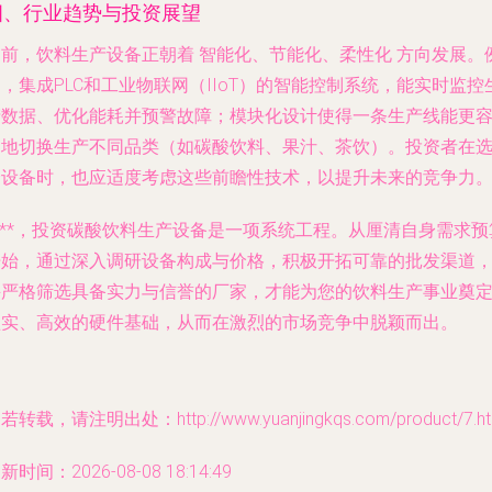
四、行业趋势与投资展望
当前，饮料生产设备正朝着
智能化、节能化、柔性化
方向发展。
，集成PLC和工业物联网（IIoT）的智能控制系统，能实时监控
产数据、优化能耗并预警故障；模块化设计使得一条生产线能更
易地切换生产不同品类（如碳酸饮料、果汁、茶饮）。投资者在
择设备时，也应适度考虑这些前瞻性技术，以提升未来的竞争力
***，投资碳酸饮料生产设备是一项系统工程。从厘清自身需求预
开始，通过深入调研设备构成与价格，积极开拓可靠的批发渠道
并严格筛选具备实力与信誉的厂家，才能为您的饮料生产事业奠
坚实、高效的硬件基础，从而在激烈的市场竞争中脱颖而出。
若转载，请注明出处：http://www.yuanjingkqs.com/product/7.ht
新时间：2026-08-08 18:14:49