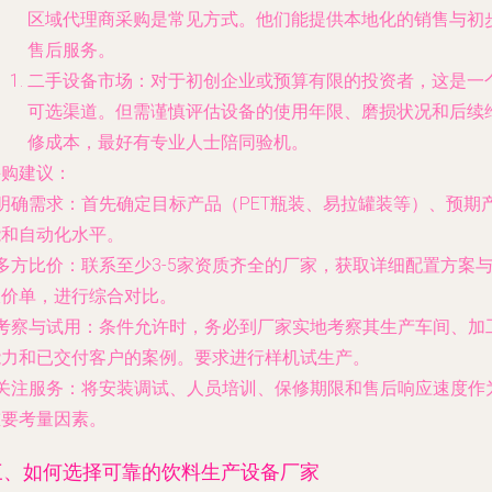
区域代理商采购是常见方式。他们能提供本地化的销售与初
售后服务。
二手设备市场
：对于初创企业或预算有限的投资者，这是一
可选渠道。但需谨慎评估设备的使用年限、磨损状况和后续
修成本，最好有专业人士陪同验机。
采购建议
：
明确需求
：首先确定目标产品（PET瓶装、易拉罐装等）、预期
能和自动化水平。
多方比价
：联系至少3-5家资质齐全的厂家，获取详细配置方案
报价单，进行综合对比。
考察与试用
：条件允许时，务必到厂家实地考察其生产车间、加
能力和已交付客户的案例。要求进行样机试生产。
关注服务
：将安装调试、人员培训、保修期限和售后响应速度作
重要考量因素。
三、如何选择可靠的饮料生产设备厂家