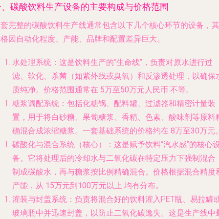
一、碳酸饮料生产设备的主要构成与价格范围
一套完整的碳酸饮料生产线通常包含以下几个核心环节的设备，
价格因自动化程度、产能、品牌和配置差异巨大。
水处理系统
：这是饮料生产的“生命线”，负责对原水进行过
滤、软化、杀菌（如紫外线或臭氧）和反渗透处理，以确保
质纯净。价格范围通常在
5万至50万元人民币
不等。
糖浆调配系统
：包括化糖锅、配料罐、过滤器和精密计量装
置，用于将白砂糖、果葡糖浆、香精、色素、酸味剂等原料
确混合成浓缩糖浆。一套基础系统的价格约在
8万至30万元
碳酸化与混合系统（核心）
：这是赋予饮料“汽水感”的核心
备。它将处理后的冷却水与二氧化碳在特定压力下强制混合
制成碳酸水，再与糖浆按比例精确混合。价格根据混合精度
产能，从
15万元到100万元以上
均有分布。
灌装与封盖系统
：负责将混合好的饮料灌入PET瓶、易拉罐
玻璃瓶中并迅速封盖，以防止二氧化碳逸失。这是生产线中