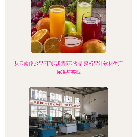
从云南傣乡果园到昆明鄂云食品 探析果汁饮料生产
标准与实践